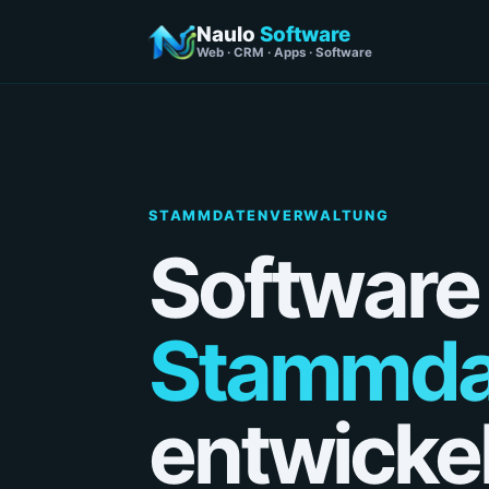
Naulo
Software
Web · CRM · Apps · Software
STAMMDATENVERWALTUNG
Software 
Stammda
entwicke