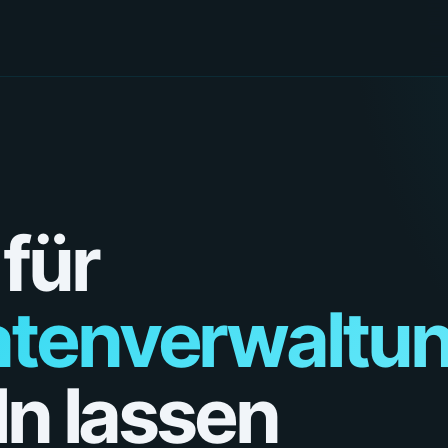
für
tenverwaltu
ln lassen