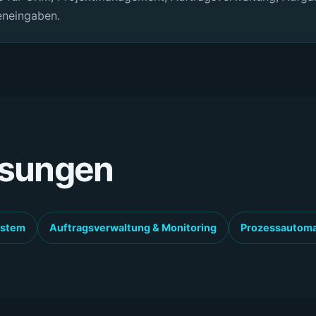
eneingaben.
ösungen
ystem
Auftragsverwaltung & Monitoring
Prozessautoma